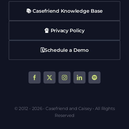
📚 Casefriend Knowledge Base
🔏 Privacy Policy
🗓️Schedule a Demo
© 2012 - 2026 • Casefriend and Caisey • All Rights
Reserved