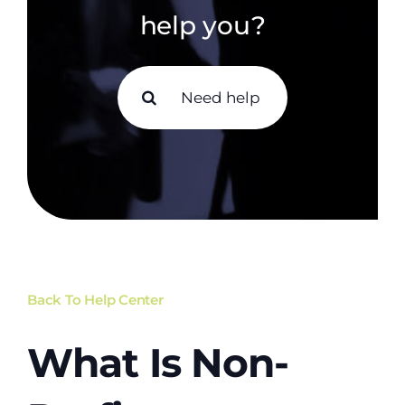
help you?
Search
for:
Back To Help Center
What Is Non-