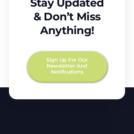
Stay Updated
& Don’t Miss
Anything!
Sign Up For Our
Newsletter And
Notifications